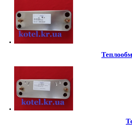
Теплообм
Т