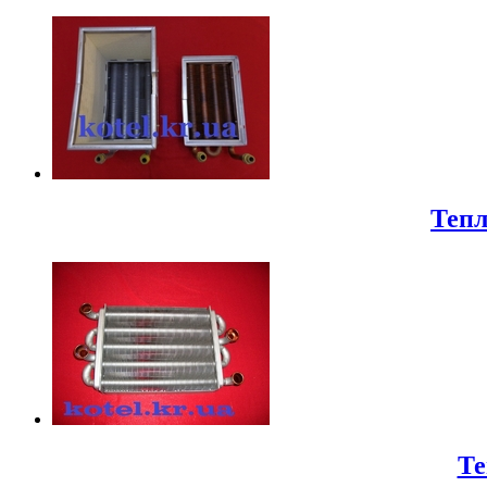
Тепл
Те